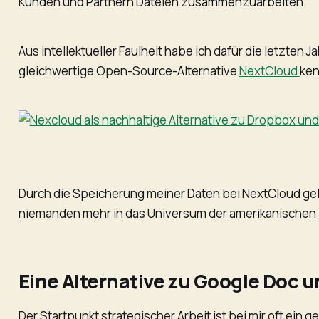
Kunden und Partnern Dateien zusammenzuarbeiten.
Aus intellektueller Faulheit habe ich dafür die letzten
gleichwertige Open-Source-Alternative
NextCloud
ken
Durch die Speicherung meiner Daten bei NextCloud ge
niemanden mehr in das Universum der amerikanischen
Eine Alternative zu Google Doc 
Der Startpunkt strategischer Arbeit ist bei mir oft e