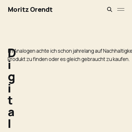
Moritz Orendt
D
Im Analogen achte ich schon jahrelang auf Nachhaltigke
Produkt zu finden oder es gleich gebraucht zu kaufen.
i
g
i
t
a
l