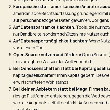
Europäische statt amerikanische Anbieter aus
amerikanische Rechtsauffassung grundlegend mit un
auf personenbezogene Daten gewähren, übrigens un
Auf Datensparsamkeit achten:
Tools, die nur not
nur Bandbreite, sondern schützen ihre Nutzer auch 
Auf Datenexportmöglichkeit achten:
Wenn Nutzer
von diesem Tool.
Open Source nutzen und fördern:
Open Source („
frei verfügbare Wissen der Welt vermehrt.
Bei Genossenschaften statt bei Kapitalgesells
Kapitalgesellschaftern ihren Kapitalgebern. Desw
erwirtschafteten Wohlstands.
Bei kleinen Anbietern statt bei Mega-Firmen ka
riesige Plattformen entstehen, gegen die Wettbewe
wird die Angebotsvielfalt gestärkt. Außerdem sind 
zugutekommt.